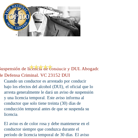
909-913-3138
Criminal Defense Lawyers
San Bernardino, Riverside & LA County
Reviews
Suspensión de licencia de conducir y DUI. Abogado
de Defensa Criminal. VC 23152 DUI
Cuando un conductor es arrestado por conducir 
bajo los efectos del alcohol (DUI), el oficial que lo 
arresta generalmente le dará un aviso de suspensión 
y una licencia temporal. Este aviso informa al 
conductor que solo tiene treinta (30) días de 
conducción temporal antes de que se suspenda su 
licencia. 
El aviso es de color rosa y debe mantenerse en el 
conductor siempre que conduzca durante el 
período de licencia temporal de 30 días. El aviso 